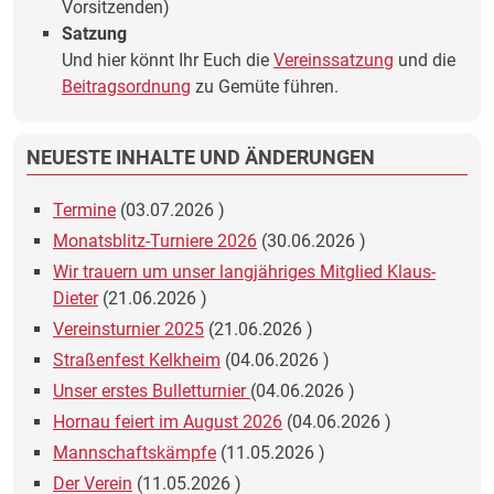
Vorsitzenden)
Satzung
Und hier könnt Ihr Euch die
Vereinssatzung
und die
Beitragsordnung
zu Gemüte führen.
NEUESTE INHALTE UND ÄNDERUNGEN
Termine
(
03.07.2026
)
Monatsblitz-Turniere 2026
(
30.06.2026
)
Wir trauern um unser langjähriges Mitglied Klaus-
Dieter
(
21.06.2026
)
Vereinsturnier 2025
(
21.06.2026
)
Straßenfest Kelkheim
(
04.06.2026
)
Unser erstes Bulletturnier
(
04.06.2026
)
Hornau feiert im August 2026
(
04.06.2026
)
Mannschaftskämpfe
(
11.05.2026
)
Der Verein
(
11.05.2026
)