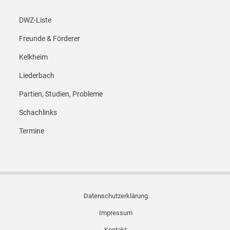
Footer Menü 4
DWZ-Liste
Freunde & Förderer
Kelkheim
Liederbach
Partien, Studien, Probleme
Schachlinks
Termine
Sub-Footer Menü
Datenschutzerklärung
Impressum
Kontakt