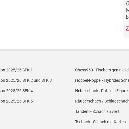
(
M
b
Z
er Menü 2
Footer Menü 3
son 2025/26 SFK 1
Chess960 - Fischers geniale I
son 2025/26 SFK 2 und SFK 3
Hoppel-Poppel - Hybrides Sch
son 2025/26 SFK 4
Nebelschach - Rate die Figure
son 2025/26 SFK 5
Räuberschach / Schlagschac
Tandem - Schach zu viert
Tschach - Schach mit Karten