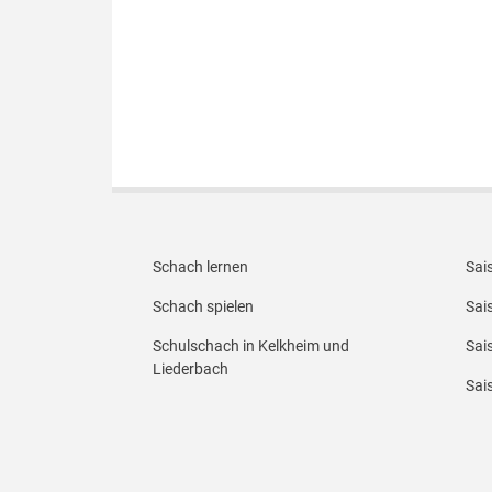
Footer Menü 1
Foot
Schach lernen
Sai
Schach spielen
Sai
Schulschach in Kelkheim und
Sai
Liederbach
Sai