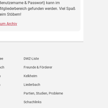
Benutzername & Passwort) kann im
itgliederbereich gefunden werden. Viel Spaß
eim Stöbern!
um Archiv
Footer Menü 4
dee
DWZ-Liste
ach
Freunde & Förderer
n
Kelkheim
h
Liederbach
Partien, Studien, Probleme
Schachlinks