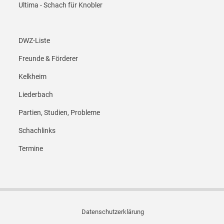
Ultima - Schach für Knobler
Footer Menü 4
DWZ-Liste
Freunde & Förderer
Kelkheim
Liederbach
Partien, Studien, Probleme
Schachlinks
Termine
Sub-Footer Menü
Datenschutzerklärung