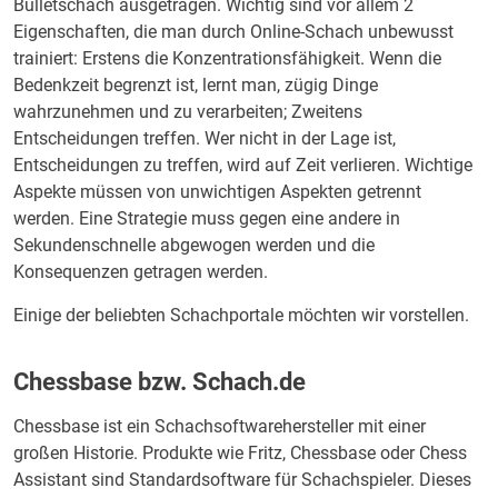
Bulletschach ausgetragen. Wichtig sind vor allem 2
Eigenschaften, die man durch Online-Schach unbewusst
trainiert: Erstens die Konzentrationsfähigkeit. Wenn die
Bedenkzeit begrenzt ist, lernt man, zügig Dinge
wahrzunehmen und zu verarbeiten; Zweitens
Entscheidungen treffen. Wer nicht in der Lage ist,
Entscheidungen zu treffen, wird auf Zeit verlieren. Wichtige
Aspekte müssen von unwichtigen Aspekten getrennt
werden. Eine Strategie muss gegen eine andere in
Sekundenschnelle abgewogen werden und die
Konsequenzen getragen werden.
Einige der beliebten Schachportale möchten wir vorstellen.
Chessbase bzw. Schach.de
Chessbase ist ein Schachsoftwarehersteller mit einer
großen Historie. Produkte wie Fritz, Chessbase oder Chess
Assistant sind Standardsoftware für Schachspieler. Dieses