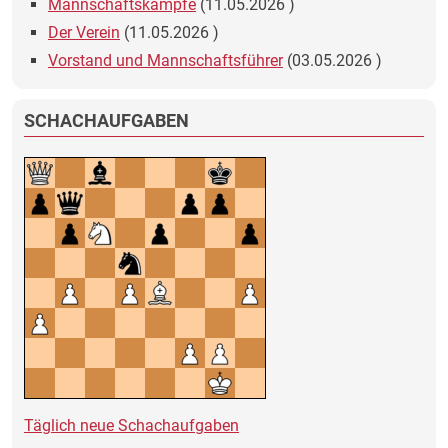
Mannschaftskämpfe
(
11.05.2026
)
Der Verein
(
11.05.2026
)
Vorstand und Mannschaftsführer
(
03.05.2026
)
SCHACHAUFGABEN
Täglich neue Schachaufgaben