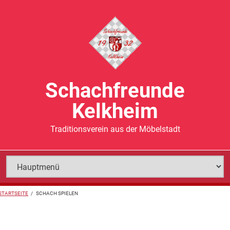
Direkt zum Inhalt
Schachfreunde
Kelkheim
Traditionsverein aus der Möbelstadt
PFADNAVIGATION
STARTSEITE
/
SCHACH SPIELEN