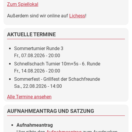
Zum Spiellokal
Außerdem sind wir online auf
Lichess
!
AKTUELLE TERMINE
Sommerturnier Runde 3
Fr., 07.08.2026 - 20:00
Schnellschach Turnier 10m+5s - 6. Runde
Fr., 14.08.2026 - 20:00
Sommerfest - Grillfest der Schachfreunde
Sa., 22.08.2026 - 14:00
Alle Termine ansehen
AUFNAHMEANTRAG UND SATZUNG
Aufnahmeantrag