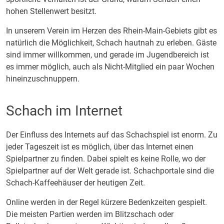
hohen Stellenwert besitzt.
In unserem Verein im Herzen des Rhein-Main-Gebiets gibt es
natürlich die Möglichkeit, Schach hautnah zu erleben. Gäste
sind immer willkommen, und gerade im Jugendbereich ist
es immer möglich, auch als Nicht-Mitglied ein paar Wochen
hineinzuschnuppern.
Schach im Internet
Der Einfluss des Internets auf das Schachspiel ist enorm. Zu
jeder Tageszeit ist es möglich, über das Internet einen
Spielpartner zu finden. Dabei spielt es keine Rolle, wo der
Spielpartner auf der Welt gerade ist. Schachportale sind die
Schach-Kaffeehäuser der heutigen Zeit.
Online werden in der Regel kürzere Bedenkzeiten gespielt.
Die meisten Partien werden im Blitzschach oder