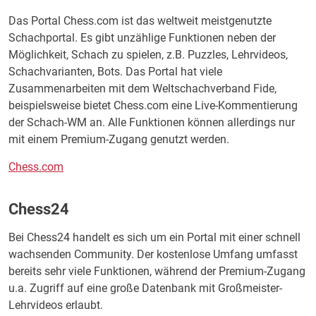
Das Portal Chess.com ist das weltweit meistgenutzte
Schachportal. Es gibt unzählige Funktionen neben der
Möglichkeit, Schach zu spielen, z.B. Puzzles, Lehrvideos,
Schachvarianten, Bots. Das Portal hat viele
Zusammenarbeiten mit dem Weltschachverband Fide,
beispielsweise bietet Chess.com eine Live-Kommentierung
der Schach-WM an. Alle Funktionen können allerdings nur
mit einem Premium-Zugang genutzt werden.
Chess.com
Chess24
Bei Chess24 handelt es sich um ein Portal mit einer schnell
wachsenden Community. Der kostenlose Umfang umfasst
bereits sehr viele Funktionen, während der Premium-Zugang
u.a. Zugriff auf eine große Datenbank mit Großmeister-
Lehrvideos erlaubt.