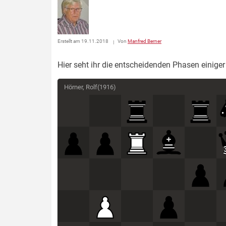
Erstellt am 19.11.2018
Von
Manfred Berner
Hier seht ihr die entscheidenden Phasen einiger 
Hörner, Rolf
(
1916
)