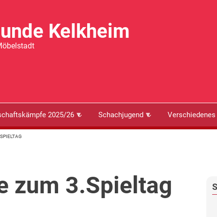
eunde Kelkheim
Möbelstadt
chaftskämpfe 2025/26
Schachjugend
Verschiedenes
.SPIELTAG
e zum 3.Spieltag