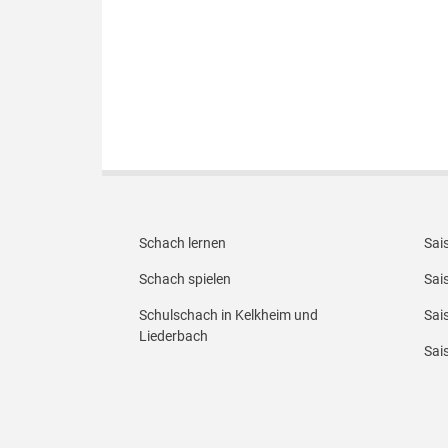
Footer Menü 1
Foot
Schach lernen
Sai
Schach spielen
Sai
Schulschach in Kelkheim und
Sai
Liederbach
Sai