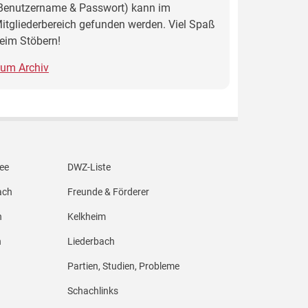
Benutzername & Passwort) kann im
itgliederbereich gefunden werden. Viel Spaß
eim Stöbern!
um Archiv
Footer Menü 4
dee
DWZ-Liste
ach
Freunde & Förderer
n
Kelkheim
h
Liederbach
Partien, Studien, Probleme
Schachlinks