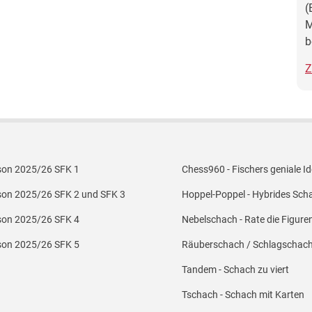
(
...
h6
28.
M
Rxg6
Kf7
29.
b
Rxg7+
30.
Z
nach Kxg7 folgt Le5
er Menü 2
Footer Menü 3
son 2025/26 SFK 1
Chess960 - Fischers geniale I
son 2025/26 SFK 2 und SFK 3
Hoppel-Poppel - Hybrides Sch
son 2025/26 SFK 4
Nebelschach - Rate die Figure
son 2025/26 SFK 5
Räuberschach / Schlagschac
Tandem - Schach zu viert
Tschach - Schach mit Karten