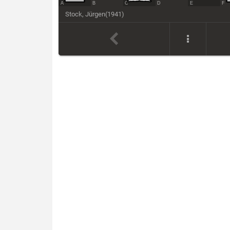
A
B
C
D
E
F
Stock, Jürgen
(
1941
)