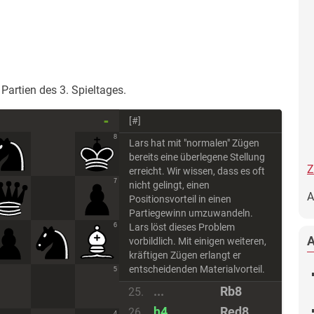
Partien des 3. Spieltages.
-
[#]
8
Lars hat mit "normalen" Zügen
bereits eine überlegene Stellung
Z
erreicht. Wir wissen, dass es oft
7
nicht gelingt, einen
A
Positionsvorteil in einen
Partiegewinn umzuwandeln.
6
Lars löst dieses Problem
vorbildlich. Mit einigen weiteren,
kräftigen Zügen erlangt er
entscheidenden Materialvorteil.
5
...
Rb8
25.
h4
Red8
26.
4