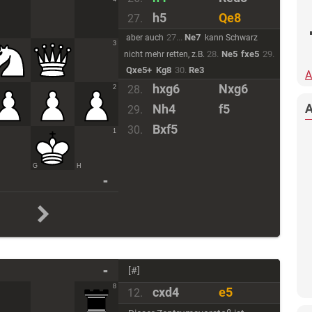
h5
Qe8
27.
27
...
Ne7
aber auch
kann Schwarz
3
28
.
Ne5
fxe5
29
.
nicht mehr retten, z.B.
Qxe5+
Kg8
30
.
Re3
A
hxg6
Nxg6
28.
2
Nh4
f5
29.
Bxf5
30.
1
G
H
-
-
[#]
8
cxd4
e5
12.