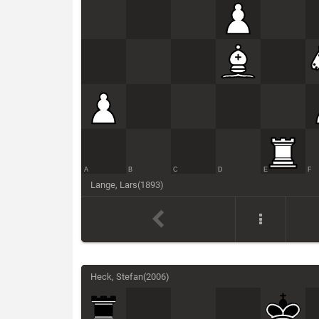
A
B
C
D
E
F
Lange, Lars
(
1893
)
Heck, Stefan
(
2006
)