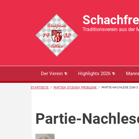
Direkt zum Inhalt
Schachfr
Traditionsverein aus der 
Der Verein
Highlights 2026
Manns
PFADNAVIGATION
STARTSEITE
/
PARTIEN, STUDIEN, PROBLEME
/
PARTIE-NACHLESE ZUM 3
Partie-Nachles