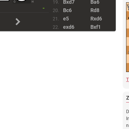
Bxd7
Ba6
19.
G
H
-
Bc6
Rd8
20.
e5
Rxd6
21.
exd6
Bxf1
22.
Qe1
...
23.
23
.
d7
Qe7
24
.
Re1
führt zu einem
noch schnelleren Ende
...
Qxe1
23.
Rxe1
Bc4
24.
d7
Nxd7
25.
T
Bxd7
...
26.
Es droht Te8 matt
...
Be6
26.
Bxe6
fxe6
27.
D
Rxe6
...
28.
I
n
und Weiß hat eine Mehrfigur