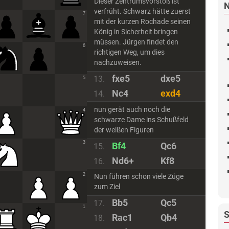
Dieser Zentrumsvorstoß ist
verfrüht. Schwarz hätte zuerst
7
mit der kurzen Rochade seinen
König in Sicherheit bringen
müssen. Jürgen findet den
6
richtigen Weg, um dies
nachzuweisen.
fxe5
dxe5
13.
5
Nc4
exd4
14.
nun gerät auch noch die
4
schwarze Dame ins Schußfeld
der weißen Figuren
3
Bf4
Qc6
15.
Nd6+
Kf8
16.
2
Nun führen schon viele Züge
zum Ziel
Bb5
Qc5
17.
1
Rac1
Qb4
18.